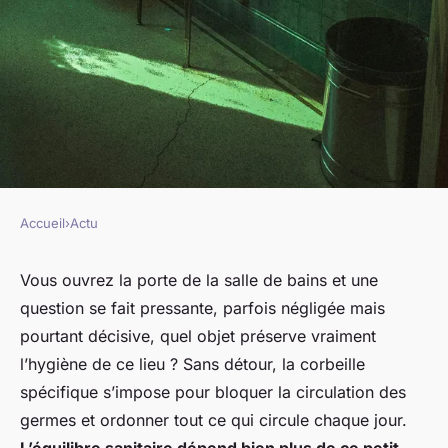
Accueil
›
Actu
ACTU
Pourquoi la poubelle de salle
Vous ouvrez la porte de la salle de bains et une
question se fait pressante, parfois négligée mais
de bain est-elle indispensable
pourtant décisive, quel objet préserve vraiment
pour une hygiène optimale ?
l’hygiène de ce lieu ? Sans détour, la corbeille
spécifique s’impose pour bloquer la circulation des
Jade
•
20 février 2026
•
10 min de lecture
germes et ordonner tout ce qui circule chaque jour.