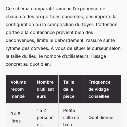
Ce schéma comparatif ramène l’expérience de
chacun à des proportions concrètes, peu importe la
configuration ou la composition du foyer. L’attention
portée à la contenance prévient bien des
déconvenues, limite le débordement, rassure sur le
rythme des corvées. À vous de situer le curseur selon
la taille du lieu, le nombre d’utilisateurs, l’usage
concret au quotidien.
Volume
Nombre
Taille
Fréquence
recom
d’utilisat
de la
de vidage
mandé
eurs
pièce
conseillée
1 à 2
Petite
3 à 5
personn
salle de
Quotidienne
litres
es
bain