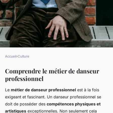
Accueil
›
Culture
CULTURE
Comprendre le métier de danseur
Découvrez le parcours pour
professionnel
devenir danseur professionnel
: Guide ultime pour réussir
Le
métier de danseur professionnel
est à la fois
dans la danse
exigeant et fascinant. Un danseur professionnel se
doit de posséder des
compétences physiques et
Jade
•
3 mars 2025
•
6 min de lecture
artistiques
exceptionnelles. Non seulement cela